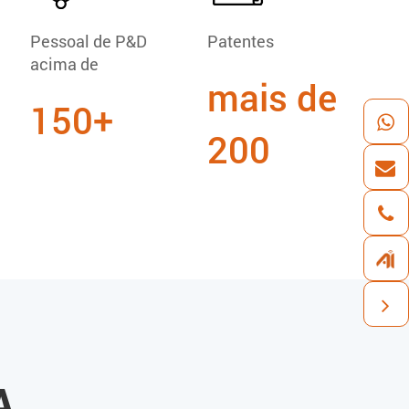
Pessoal de P&D
Patentes
acima de
mais de
150+
200
A