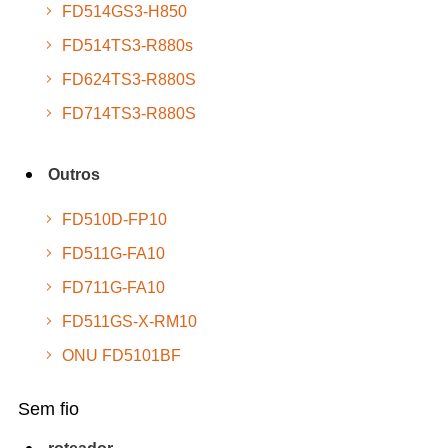
FD514GS3-H850
FD514TS3-R880s
FD624TS3-R880S
FD714TS3-R880S
Outros
FD510D-FP10
FD511G-FA10
FD711G-FA10
FD511GS-X-RM10
ONU FD5101BF
Sem fio