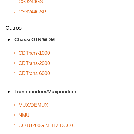
CS3244GS
CS3244GSP
Outros
Chassi OTN/WDM
CDTrans-1000
CDTrans-2000
CDTrans-6000
Transponders/Muxponders
MUX/DEMUX
NMU
COTU200G-M1H2-DCO-C