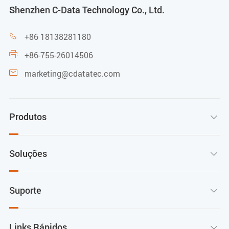
Shenzhen C-Data Technology Co., Ltd.
+86 18138281180

+86-755-26014506

marketing@cdatatec.com

Produtos

Soluções

Suporte

Links Rápidos
