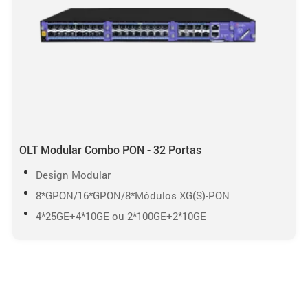
OLT Modular Combo PON - 32 Portas
Design Modular
8*GPON/16*GPON/8*Módulos XG(S)-PON
4*25GE+4*10GE ou 2*100GE+2*10GE