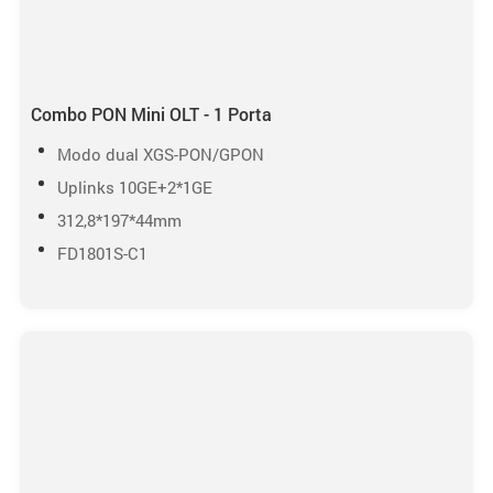
Combo PON Mini OLT - 1 Porta
Modo dual XGS-PON/GPON
Uplinks 10GE+2*1GE
312,8*197*44mm
FD1801S-C1