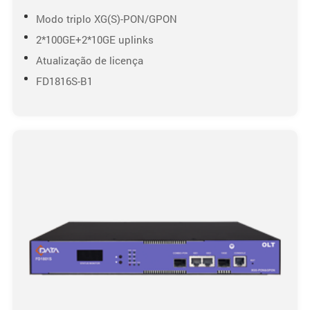
Modo triplo XG(S)-PON/GPON
2*100GE+2*10GE uplinks
Atualização de licença
FD1816S-B1