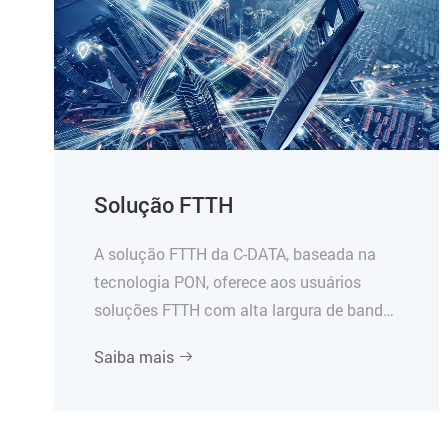
Solução FTTH
A solução FTTH da C-DATA, baseada na
tecnologia PON, oferece aos usuários
soluções FTTH com alta largura de banda,
forte estabilidade e manutenção
Saiba mais

conveniente.