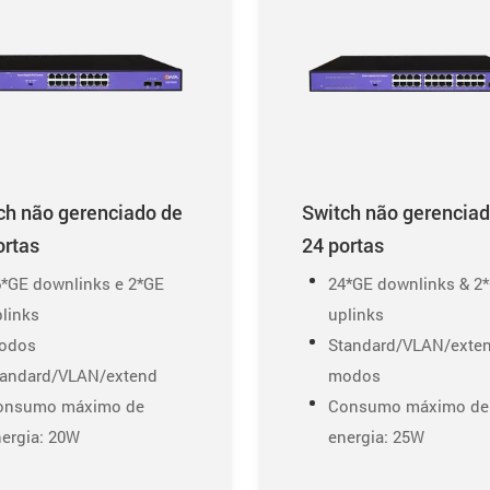
ch não gerenciado de
Switch não gerenciad
ortas
24 portas
6*GE downlinks e 2*GE
24*GE downlinks & 2
links
uplinks
odos
Standard/VLAN/exte
tandard/VLAN/extend
modos
onsumo máximo de
Consumo máximo de
ergia: 20W
energia: 25W