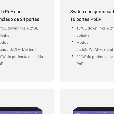
ch PoE não
Switch não gerenciad
nciado de 24 portas
16 portas PoE+
4*GE downlinks e 2*GE
16*GE downlinks e 2
links
uplinks
odos
Modos
tandard/VLAN/extend
padrão/VLAN/extend
0W de potência de saída
240W de potência de 
oE
PoE