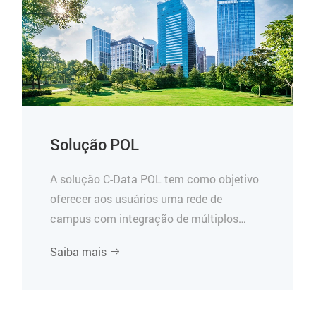
Solução POL
A solução C-Data POL tem como objetivo
oferecer aos usuários uma rede de
campus com integração de múltiplos
serviços, estrutura de rede plana e
Saiba mais

manutenção conveniente.