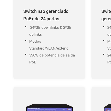
Switch não gerenciado
Swit
PoE+ de 24 portas
gere
24*GE downlinks & 2*GE
2
uplinks
up
Modos
M
Standard/VLAN/extend
S
396W de potência de saída
24
PoE
P