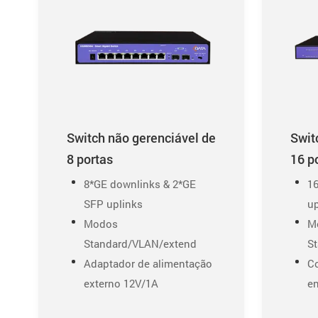
Switch não gerenciável de
Swit
8 portas
16 p
8*GE downlinks & 2*GE
1
SFP uplinks
up
Modos
M
Standard/VLAN/extend
S
Adaptador de alimentação
C
externo 12V/1A
en