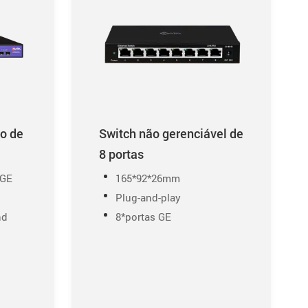
o de
Switch não gerenciável de
8 portas
*GE
165*92*26mm
Plug-and-play
nd
8*portas GE