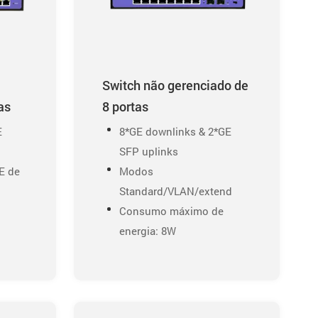
Switch não gerenciado de
as
8 portas
E
8*GE downlinks & 2*GE
SFP uplinks
E de
Modos
Standard/VLAN/extend
Consumo máximo de
energia: 8W