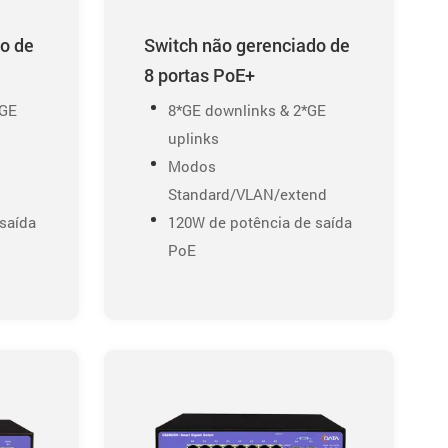
o de
Switch não gerenciado de
8 portas PoE+
*GE
8*GE downlinks & 2*GE
uplinks
Modos
Standard/VLAN/extend
saída
120W de potência de saída
PoE