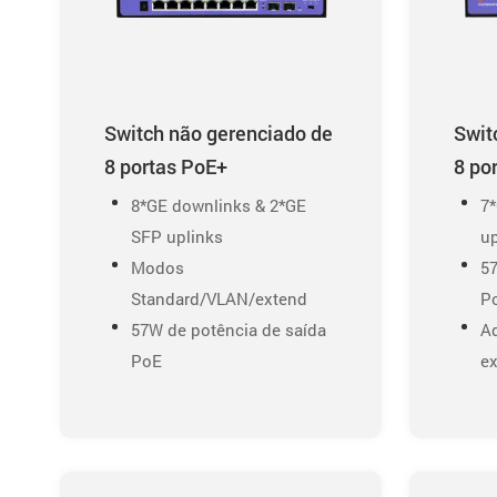
Switch não gerenciado de
Swit
8 portas PoE+
8 po
8*GE downlinks & 2*GE
7
SFP uplinks
up
Modos
57
Standard/VLAN/extend
P
57W de potência de saída
A
PoE
ex