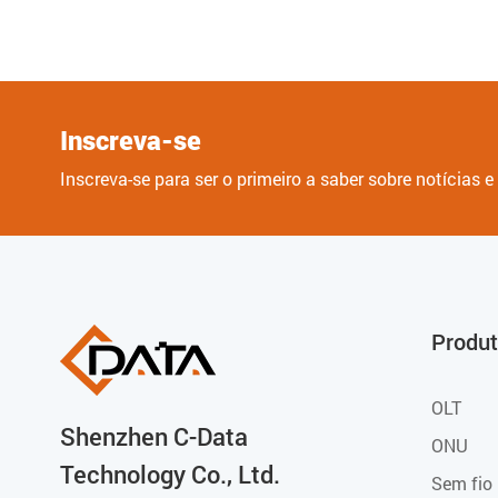
Inscreva-se
Inscreva-se para ser o primeiro a saber sobre notícias 
Produ
OLT
Shenzhen C-Data
ONU
Technology Co., Ltd.
Sem fio