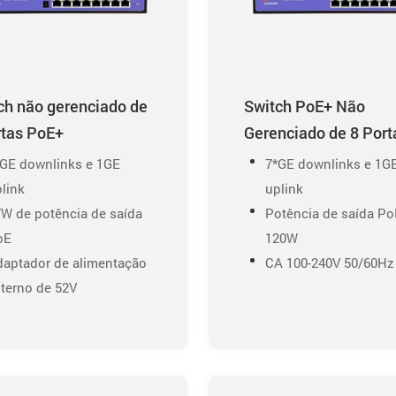
ch não gerenciado de
Switch PoE+ Não
rtas PoE+
Gerenciado de 8 Port
*GE downlinks e 1GE
7*GE downlinks e 1G
link
uplink
W de potência de saída
Potência de saída Po
oE
120W
daptador de alimentação
CA 100-240V 50/60Hz
terno de 52V