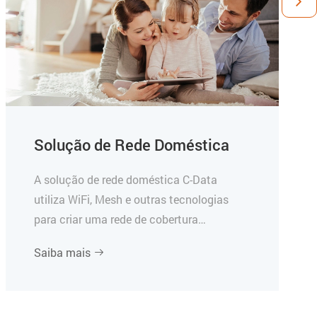
Solução de Rede Doméstica
A solução de rede doméstica C-Data
utiliza WiFi, Mesh e outras tecnologias
para criar uma rede de cobertura
avançada de alta velocidade, estável e
Saiba mais

360° para toda a sua casa.