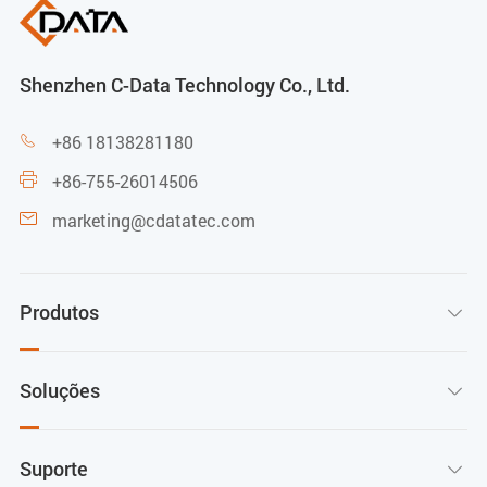
Shenzhen C-Data Technology Co., Ltd.
+86 18138281180

+86-755-26014506

marketing@cdatatec.com

Produtos

Soluções

Suporte
