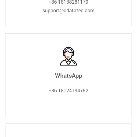
+86 18138281179
support@cdatatec.com
WhatsApp
+86 18124194752