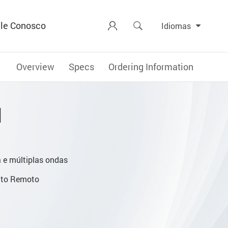
le Conosco


Idiomas
Overview
Specs
Ordering Information
M
a e múltiplas ondas
nto Remoto