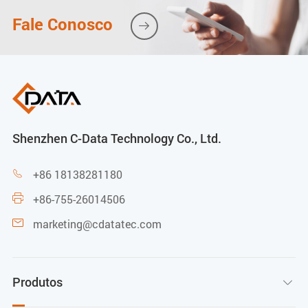
Fale Conosco

Shenzhen C-Data Technology Co., Ltd.
+86 18138281180

+86-755-26014506

marketing@cdatatec.com

Produtos
