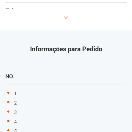
Rate

EPON: 1,25Gbps downstream/upstream
GPON: 2,488Gbps/1,244Gbps downstream/upstream
Informações para Pedido
Comprimento de onda
Transmissão: 1310nm
NO.
Receptor: 1490nm
Sensibilidade de receção
1
2
EPON: -27dBm
3
GPON: -28dBm
4
5