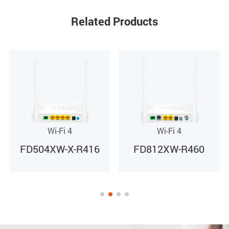
Related Products
Alimentação
Adaptador de alimentação externo 12VDC/0,5A
Consumo de energia
≤6,5W
Wi-Fi 4
Wi-Fi 4
FD812XW-R460
FD712XW-R460