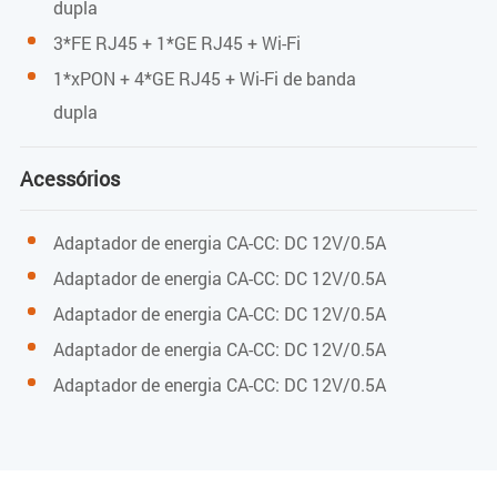
dupla
300M
3*FE RJ45 + 1*GE RJ45 + Wi-Fi
1*xPON + 4*GE RJ45 + Wi-Fi de banda
Potência máxima de TX
dupla
17dBm
Acessórios
Ambiente
Adaptador de energia CA-CC: DC 12V/0.5A
Adaptador de energia CA-CC: DC 12V/0.5A
Temperatura de funcionamento
Adaptador de energia CA-CC: DC 12V/0.5A
0 a 40ºC
Adaptador de energia CA-CC: DC 12V/0.5A
Adaptador de energia CA-CC: DC 12V/0.5A
Humidade de funcionamento
10% ~ 90% (sem condensação)