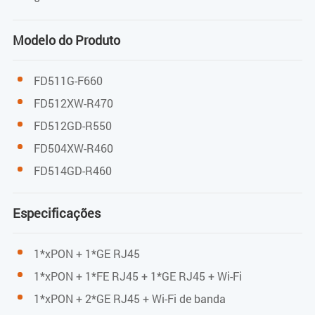
Potência de saturação
EPON: -3dBm
Modelo do Produto
GPON: -8dBm
FD511G-F660
Potência de transmissão
FD512XW-R470
FD512GD-R550
EPON: 0～4dBm
FD504XW-R460
GPON: 0,5～5dBm
FD514GD-R460
Especificações
WIFI
1*xPON + 1*GE RJ45
IEEE802.11b/g/n
1*xPON + 1*FE RJ45 + 1*GE RJ45 + Wi-Fi
Taxa máxima
1*xPON + 2*GE RJ45 + Wi-Fi de banda