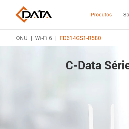
Produtos
So
ONU
Wi-Fi 6
FD614GS1-R580
C-Data Séri