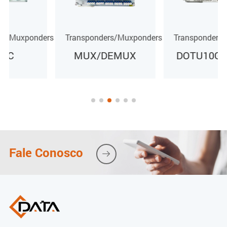
rs
Transponders/Muxponders
Transponders/Muxponders
MUX/DEMUX
DOTU10G-M4H4
Fale Conosco
