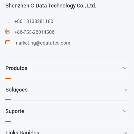
Shenzhen C-Data Technology Co., Ltd.
+86 18138281180

+86-755-26014506

marketing@cdatatec.com

Produtos

Soluções

Suporte

Links Rápidos
