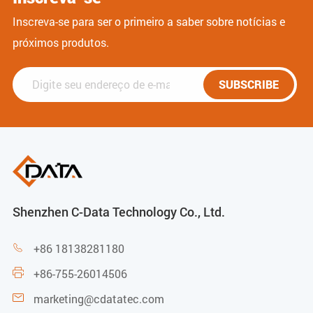
Inscreva-se para ser o primeiro a saber sobre notícias e
próximos produtos.
SUBSCRIBE
Shenzhen C-Data Technology Co., Ltd.
+86 18138281180

+86-755-26014506

marketing@cdatatec.com
