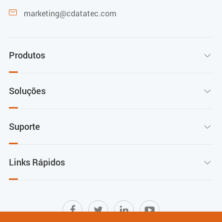
marketing@cdatatec.com

Produtos

Soluções

Suporte

Links Rápidos
