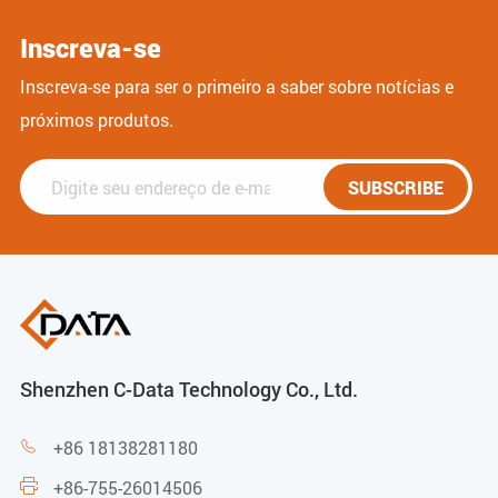
Inscreva-se
Inscreva-se para ser o primeiro a saber sobre notícias e
próximos produtos.
SUBSCRIBE
Shenzhen C-Data Technology Co., Ltd.
+86 18138281180

+86-755-26014506
