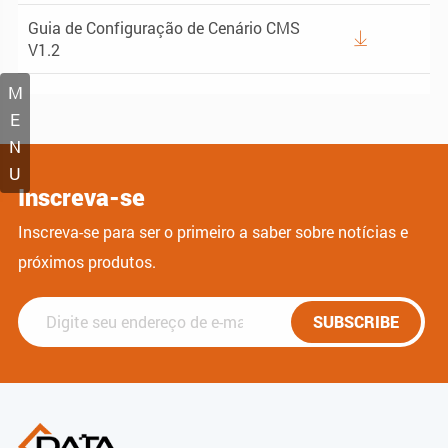
Guia de Configuração de Cenário CMS

V1.2
M
E
N
U
Inscreva-se
Inscreva-se para ser o primeiro a saber sobre notícias e
próximos produtos.
SUBSCRIBE