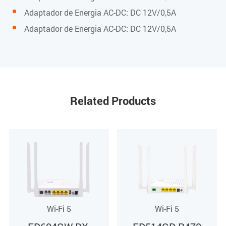
Adaptador de Energia AC-DC: DC 12V/0,5A
1550nm
Adaptador de Energia AC-DC: DC 12V/0,5A
Frequência RF
47 MHz ~ 1000 MHz
Impedância RF
Related Products
75 Ω
Potência óptica de entrada
-18 dBm ~ 0 dBm (com AGC)
Nível de saída RF
Wi-Fi 5
Wi-Fi 5
78 dBµV (@ -12 ~ -2 dBm @ 85 MHz) (com AGC)