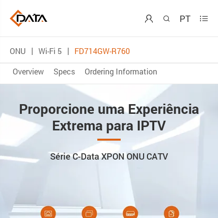
PT



ONU
Wi-Fi 5
FD714GW-R760
Overview
Specs
Ordering Information
Proporcione uma Experiência
Extrema para IPTV
Série C-Data XPON ONU CATV