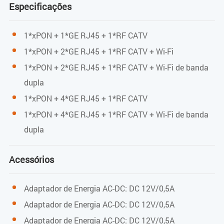
Especificações
300M (2,4G)
1*xPON + 1*GE RJ45 + 1*RF CATV
Taxa máxima
1*xPON + 2*GE RJ45 + 1*RF CATV + Wi-Fi
867Mbps (5G)
1*xPON + 2*GE RJ45 + 1*RF CATV + Wi-Fi de banda
dupla
Potência máxima de transmissão 2,4G
1*xPON + 4*GE RJ45 + 1*RF CATV
1*xPON + 4*GE RJ45 + 1*RF CATV + Wi-Fi de banda
17dBm
dupla
Potência máxima de transmissão 5G
Acessórios
17dBm
Adaptador de Energia AC-DC: DC 12V/0,5A
CATV (Porta de entrada/saída)
Adaptador de Energia AC-DC: DC 12V/0,5A
Comprimento de onda
Adaptador de Energia AC-DC: DC 12V/0,5A