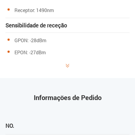
Receptor: 1490nm
Sensibilidade de receção
GPON: -28dBm
EPON: -27dBm

Potência de saturação
GPON: -8dBm
EPON: -3dBm
Informações de Pedido
Potência de transmissão
GPON: 0.5～5dBm
NO.