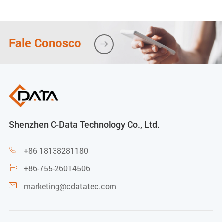
Parâmetros gerais
Fale Conosco

Fonte de alimentação
CA: 100～240V
Consumo de energia
30W
Shenzhen C-Data Technology Co., Ltd.
Temperatura de operação
+86 18138281180

+86-755-26014506

-5℃～45℃
marketing@cdatatec.com

Temperatura relativa de operação
/