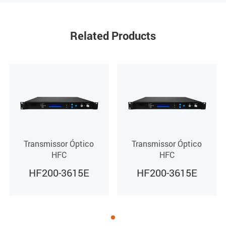
≥48.0 dB
Related Products
CTB
≥65.0 dB
MER
≥36 dB
Transmissor Óptico
Transmissor Óptico
CNR
HFC
HFC
HF200-3615E
HF200-3615E
/
Supressão SBS
/