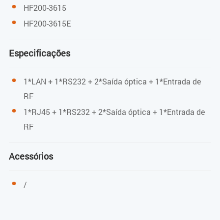
≥16dB (47～550MHz)
HF200-3615
≥14dB (550～1000MHz)
HF200-3615E
Planicidade
Especificações
≤±0.75dB
1*LAN + 1*RS232 + 2*Saída óptica + 1*Entrada de
Detecção do nível de entrada
RF
1*RJ45 + 1*RS232 + 2*Saída óptica + 1*Entrada de
20dB±1dB
RF
Parâmetros do enlace
Acessórios
C/N
/
≥50.0 dB
CSO