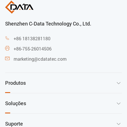
Shenzhen C-Data Technology Co., Ltd.
+86 18138281180

+86-755-26014506

marketing@cdatatec.com

Produtos

Soluções

Suporte
