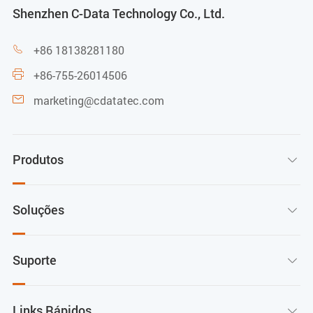
Shenzhen C-Data Technology Co., Ltd.
+86 18138281180

+86-755-26014506

marketing@cdatatec.com

Produtos

Soluções

Suporte

Links Rápidos
