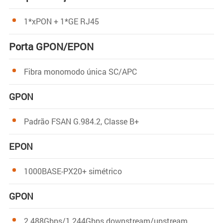
1*xPON + 1*GE RJ45
Porta GPON/EPON
Fibra monomodo única SC/APC
GPON
Padrão FSAN G.984.2, Classe B+
EPON
1000BASE-PX20+ simétrico
GPON
2.488Gbps/1.244Gbps downstream/upstream