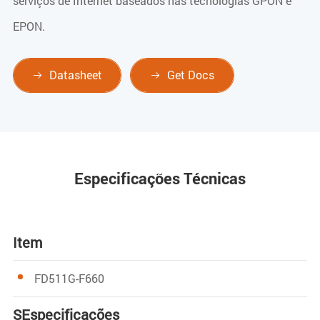
serviços de Internet baseados nas tecnologias GPON e
EPON.
Datasheet
Get Docs


Especificações Técnicas
Item
FD511G-F660
S
Especificações