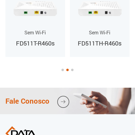
Sem Wi-Fi
Sem Wi-Fi
FD511TH-R460s
FD711G-F360
Fale Conosco
