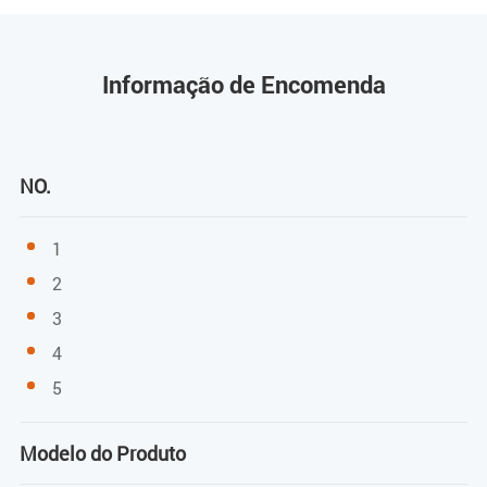
GPON: -8dBm
EPON: -3dBm
Informação de Encomenda
Potência de transmissão
GPON: 0.5～5dBm
NO.
EPON: 0～4dBm
1
Porta do Utilizador (LAN)
2
3
1 porta Ethernet adaptativa 10/100/1000
4
Mbps
5
Full / Half-Duplex
Modelo do Produto
Conector RJ-45