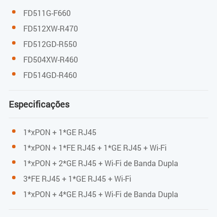
Auto MDI/MDI-X
FD511G-F660
Indicadores
FD512XW-R470
FD512GD-R550
PWR / PON / LOS / LAN
FD504XW-R460
FD514GD-R460
Alimentação
Adaptador de alimentação DC externo de
Especificações
12V/0.5A
1*xPON + 1*GE RJ45
Consumo de energia: <3W
1*xPON + 1*FE RJ45 + 1*GE RJ45 + Wi-Fi
Dimensões e Peso
1*xPON + 2*GE RJ45 + Wi-Fi de Banda Dupla
3*FE RJ45 + 1*GE RJ45 + Wi-Fi
Dimensões do item
1*xPON + 4*GE RJ45 + Wi-Fi de Banda Dupla
78mm(C) x 78mm(L) x 23,5mm(A)