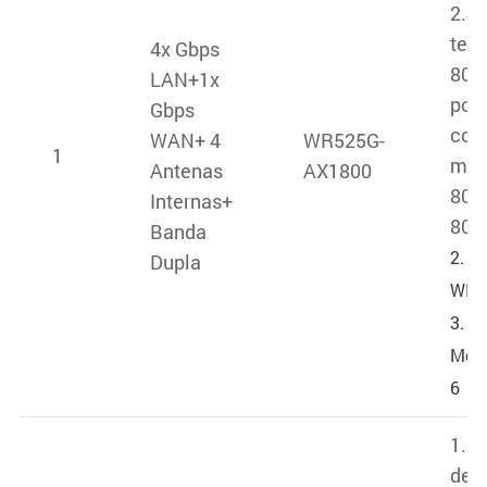
2.4/
tec
4x Gbps
802
LAN+1x
pod
Gbps
com
WAN+ 4
WR525G-
1
mo
Antenas
AX1800
802
Internas+
802
Banda
2. S
Dupla
WIS
3. S
Mesh
6
1. 
de 