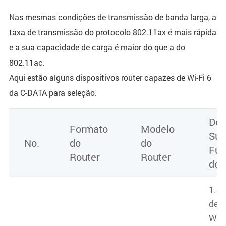
Nas mesmas condições de transmissão de banda larga, a
taxa de transmissão do protocolo 802.11ax é mais rápida
e a sua capacidade de carga é maior do que a do
802.11ac.
Aqui estão alguns dispositivos router capazes de Wi-Fi 6
da C-DATA para seleção.
Des
Formato
Modelo
Sup
No.
do
do
Fun
Router
Router
do 
1. 
de 
WP