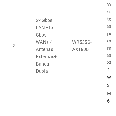
WPA
sup
tec
2x Gbps
802
LAN +1x
pod
Gbps
com
WAN+ 4
WR535G-
2
mo
Antenas
AX1800
802
Externas+
802
Banda
2. S
Dupla
WIS
3. S
Mesh
6