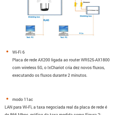
Wi-Fi 6
Placa de rede AX200 ligada ao router WR525-AX1800
com wireless 5G, o IxChariot cria dez novos fluxos,
executando os fluxos durante 2 minutos.
modo 11ac
LAN para Wi-Fi, a taxa negociada real da placa de rede é
de 866 Mbps, gráfico da taxa medida como Figura 2: