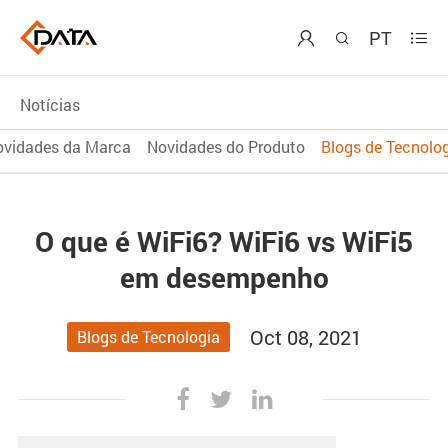
PT



Notícias
ovidades da Marca
Novidades do Produto
Blogs de Tecnolo
O que é WiFi6? WiFi6 vs WiFi5
em desempenho
Oct 08, 2021
Blogs de Tecnologia