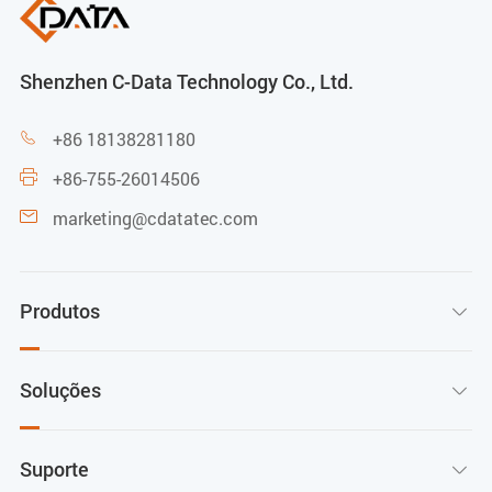
Adaptador de alimentação externo de 12 VDC/0,5 A
Consumo de energia
Shenzhen C-Data Technology Co., Ltd.
≤3,3 W
+86 18138281180

+86-755-26014506

marketing@cdatatec.com

Produtos

Soluções

Suporte
