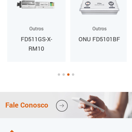
75 Ω
Outros
Outros
Ambiente
FD511GS-X-
ONU FD5101BF
RM10
Temperatura de funcionamento
0 a 40 ºC
Humidade de funcionamento
10% a 90% (sem condensação)
Fale Conosco

Alimentação