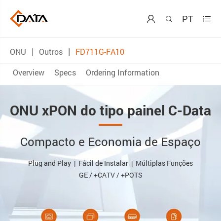
PT



ONU
Outros
FD711G-FA10
Overview
Specs
Ordering Information
ONU xPON do tipo painel C-Data
Compacto e Economia de Espaço
Plug and Play | Fácil de Instalar | Múltiplas Funções
GE / +CATV / +POTS