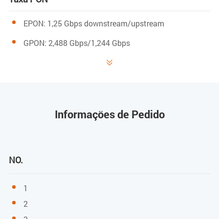
EPON: 1,25 Gbps downstream/upstream
GPON: 2,488 Gbps/1,244 Gbps
downstream/upstream

Comprimento de onda
Transmissão: 1310 nm
Informações de Pedido
Receptor: 1490 nm
Sensibilidade de receção
NO.
EPON: -27 dBm
1
GPON: -28 dBm
2
Potência de saturação