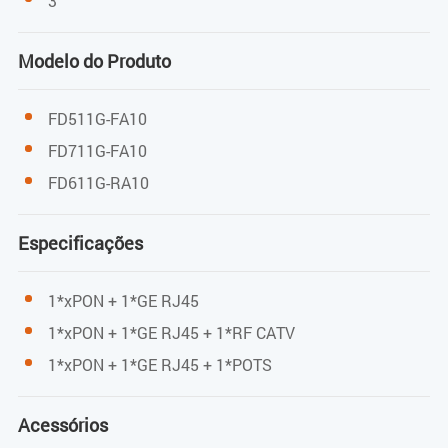
3
EPON: -3 dBm
Modelo do Produto
GPON: -8 dBm
FD511G-FA10
Potência de transmissão
FD711G-FA10
FD611G-RA10
EPON: 0 a 4 dBm
GPON: 0,5 a 5 dBm
Especificações
1*xPON + 1*GE RJ45
CATV (Porta de Entrada/Saída)
1*xPON + 1*GE RJ45 + 1*RF CATV
1*xPON + 1*GE RJ45 + 1*POTS
Comprimento de onda
1550 nm
Acessórios