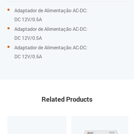
Potência óptica de entrada
Adaptador de Alimentação AC-DC:
DC 12V/0.5A
-18 dBm a 0 dBm (com AGC)
Adaptador de Alimentação AC-DC:
Frequência RF
DC 12V/0.5A
Adaptador de Alimentação AC-DC:
47 MHz a 1000 MHz
DC 12V/0.5A
Nível de saída RF
78 dBuV (@-12 a -2 dBm @85 MHz) (com AGC)
Perda de retorno de saída RF
Related Products
>12 dB (com AGC)
Impedância RF